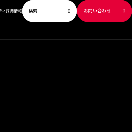
お問い合わせ
検索
ティ
採用情報
ビリティ TOP
ッセージ
への取り組み
新
献
成
ート社員
み
境