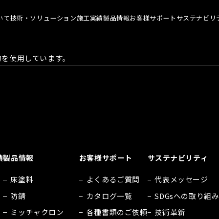
いて
技術・ソリューション
施工実績
製品情報
お客様サポート
サステナビリ
物を使用しています。
について TOP
技術・ソリューション TOP
お客様サポート TOP
サステナ
メッセージ
染めQの技術
よくあるご質問
代表メ
理念
ナノ結合技術
カタログ一覧
SDGs
概要
強靭化工法
各種書類のご依頼
技術革
ソリューション
会社見学
社会貢
績
製品情報
お客様サポート
サステナビリティ
人材育
アスリ
床塗料
よくあるご質問
代表メッセージ
防錆
カタログ一覧
SDGsへの取り組
職場環
ミッチャクロン
各種書類のご依頼
技術革新