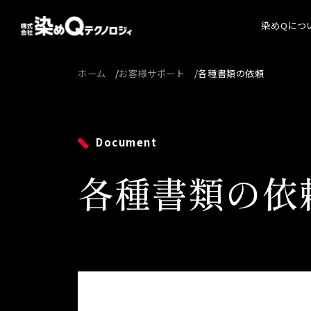
染めQにつ
ホーム
お客様サポート
各種書類の依頼
染めQ
代表
経営
Document
会社
各種書類の依
沿革