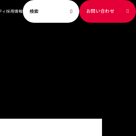
お問い合わせ
検索
ティ
採用情報
ビリティ TOP
ッセージ
への取り組み
新
献
成
ート社員
境