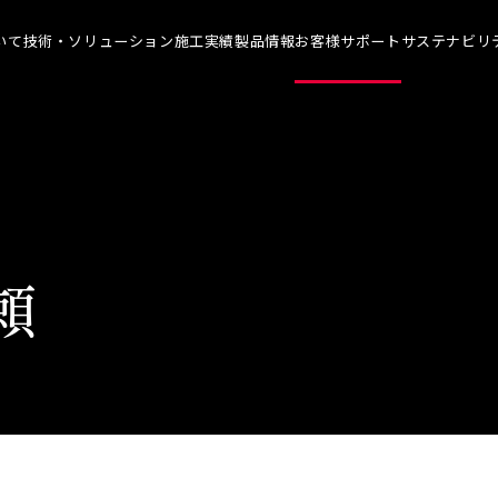
いて
技術・ソリューション
施工実績
製品情報
お客様サポート
サステナビリ
について TOP
技術・ソリューション TOP
お客様サポート TOP
サステナ
メッセージ
染めQの技術
よくあるご質問
代表メ
理念
ナノ結合技術
カタログ一覧
SDGs
概要
強靭化工法
各種書類のご依頼
技術革
頼
ソリューション
会社見学
社会貢
人材育
アスリ
職場環