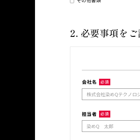
その他書類
2
必要事項をご
会社名
必須
担当者
必須