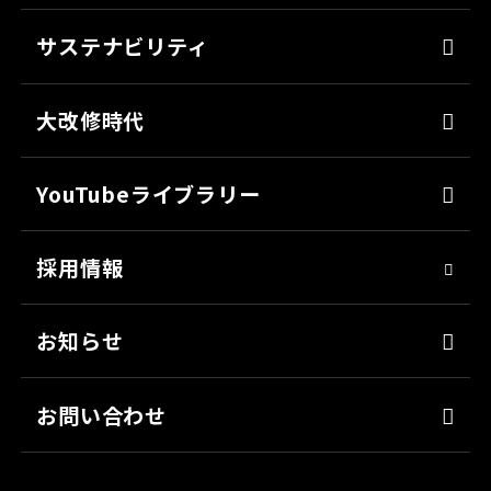
よくあるご質問
ミッチャクロン
サステナビリティ
カタログ一覧
パテ
代表メッセージ
各種書類のご依頼
大改修時代
上塗り
SDGsへの取り組み
会社見学
サフェーサー
技術革新
YouTubeライブラリー
シーリング・接着剤
社会貢献
採用情報
クリーナー・脱脂剤
人材育成
染めQ・DIY
アスリート社員
お知らせ
日用雑貨品
職場環境
お問い合わせ