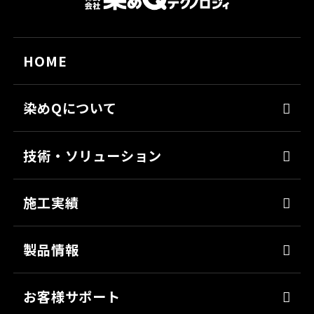
HOME
染めQについて
代表メッセージ
技術・ソリューション
経営理念
染めQの技術
会社概要
施工実績
ナノ結合技術
沿革
強靭化工法
製品情報
ソリューション
床塗料
お客様サポート
防錆