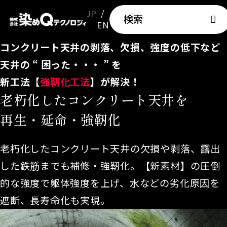
JP
検索
EN
コンクリート天井の剥落、欠損、強度の低下など
天井の “ 困った・・・ ” を
新工法【
強靭化工法
】が解決！
老朽化したコンクリート天井を
再生・延命・強靭化
老朽化したコンクリート天井の欠損や剥落、露出
した鉄筋までも補修・強靭化。【新素材】の圧倒
的な強度で躯体強度を上げ、水などの劣化原因を
遮断、長寿命化も実現。