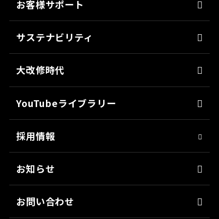
お客様サポート
防錆
よくあるご質問
ミッチャクロン
サステナビリティ
カタログ一覧
パテ
代表メッセージ
各種書類のご依頼
大改修時代
上塗り
SDGsへの取り組み
会社見学
サフェーサー
技術革新
YouTubeライブラリー
シーリング・接着剤
社会貢献
採用情報
クリーナー・脱脂剤
人材育成
染めQ・DIY
アスリート社員
お知らせ
日用雑貨品
職場環境
お問い合わせ