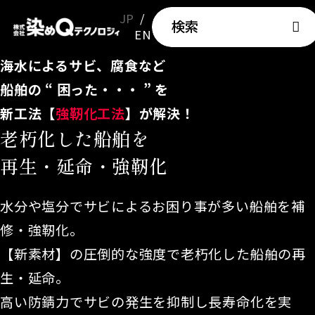
JP
検索
EN
海水によるサビ、腐食など
船舶の “ 困った・・・ ” を
新工法【
強靭化工法
】が解決！
老朽化した船舶を
再生・延命・強靭化
水分や塩分でサビによるお困り事が多い船舶を補
修・強靭化。
【新素材】の圧倒的な強度で老朽化した船舶の再
生・延命。
高い防錆力でサビの発生を抑制し長寿命化を実