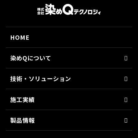
HOME
染めQについて
代表メッセージ
技術・ソリューション
経営理念
染めQの技術
会社概要
施工実績
ナノ結合技術
沿革
強靭化工法
製品情報
ソリューション
床塗料