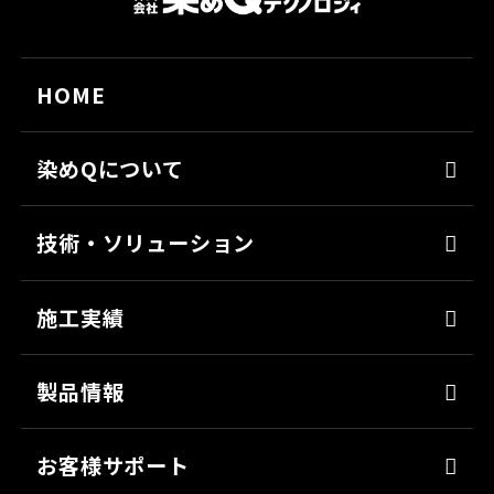
HOME
染めQについて
代表メッセージ
技術・ソリューション
経営理念
染めQの技術
会社概要
施工実績
ナノ結合技術
沿革
強靭化工法
製品情報
ソリューション
床塗料
お客様サポート
防錆