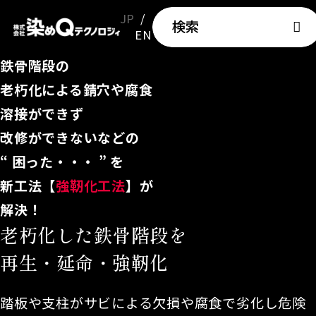
JP
検索
EN
鉄骨階段の
老朽化による錆穴や腐食
溶接ができず
改修ができないなどの
“ 困った・・・ ” を
新工法【
強靭化工法
】が
解決！
老朽化した鉄骨階段を
再生・延命・強靭化
踏板や支柱がサビによる欠損や腐食で劣化し危険