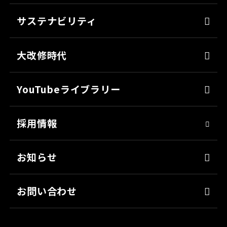
よくあるご質問
ミッチャクロン
サステナビリティ
カタログ一覧
パテ
代表メッセージ
各種書類のご依頼
大改修時代
上塗り
SDGsへの取り組み
会社見学
サフェーサー
技術革新
YouTubeライブラリー
シーリング・接着剤
社会貢献
採用情報
クリーナー・脱脂剤
人材育成
染めQ・DIY
アスリート社員
お知らせ
日用雑貨品
職場環境
お問い合わせ