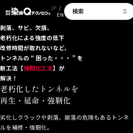
JP
検索
EN
剥落、サビ、欠損、
老朽化による強度の低下
改修時間が取れないなど、
トンネルの “ 困った・・・ ” を
新工法【
強靭化工法
】が
解決！
老朽化したトンネルを
再生・延命・強靭化
劣化しクラックや剥落、崩落の危険もあるトンネ
ルを補修・強靭化。