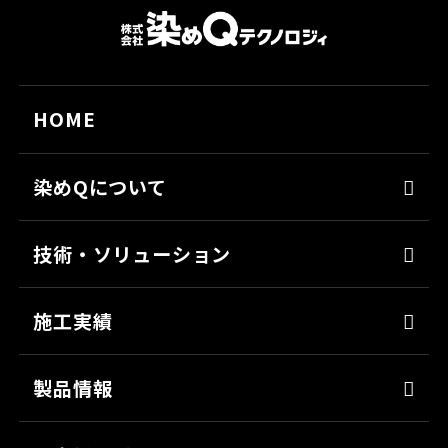
HOME
染めQについて
代表メッセージ
技術・ソリューション
経営理念
染めQの技術
会社概要
施工実績
ナノ結合技術
沿革
強靭化工法
製品情報
ソリューション
床塗料