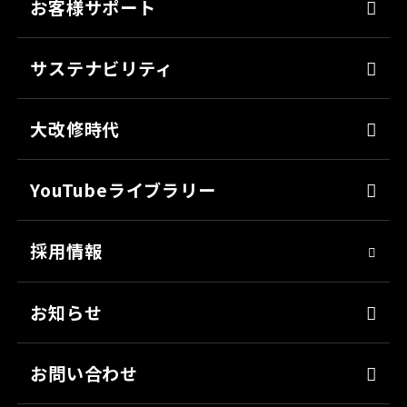
お客様サポート
防錆
よくあるご質問
ミッチャクロン
サステナビリティ
カタログ一覧
パテ
代表メッセージ
各種書類のご依頼
大改修時代
上塗り
SDGsへの取り組み
会社見学
サフェーサー
技術革新
YouTubeライブラリー
シーリング・接着剤
社会貢献
採用情報
クリーナー・脱脂剤
人材育成
染めQ・DIY
アスリート社員
お知らせ
日用雑貨品
職場環境
お問い合わせ