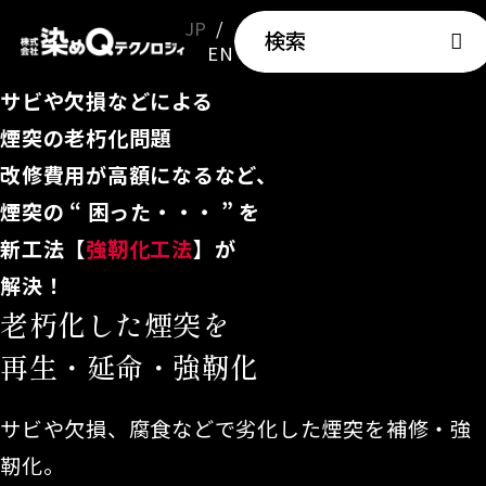
JP
検索
EN
サビや欠損などによる
煙突の老朽化問題
改修費用が高額になるなど、
煙突の “ 困った・・・ ” を
新工法【
強靭化工法
】が
解決！
老朽化した煙突を
再生・延命・強靭化
サビや欠損、腐食などで劣化した煙突を補修・強
靭化。