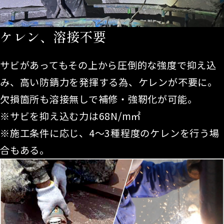
ケレン、溶接不要
サビがあってもその上から圧倒的な強度で抑え込
み、高い防錆力を発揮する為、ケレンが不要に。
欠損箇所も溶接無しで補修・強靭化が可能。
※サビを抑え込む力は68N/m㎡
※施工条件に応じ、4～3種程度のケレンを行う場
合もある。