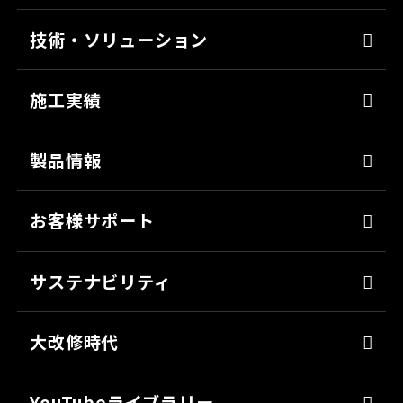
代表メッセージ
技術・ソリューション
経営理念
染めQの技術
会社概要
施工実績
ナノ結合技術
沿革
強靭化工法
製品情報
ソリューション
床塗料
お客様サポート
防錆
よくあるご質問
ミッチャクロン
サステナビリティ
カタログ一覧
パテ
代表メッセージ
各種書類のご依頼
大改修時代
上塗り
SDGsへの取り組み
会社見学
サフェーサー
技術革新
YouTubeライブラリー