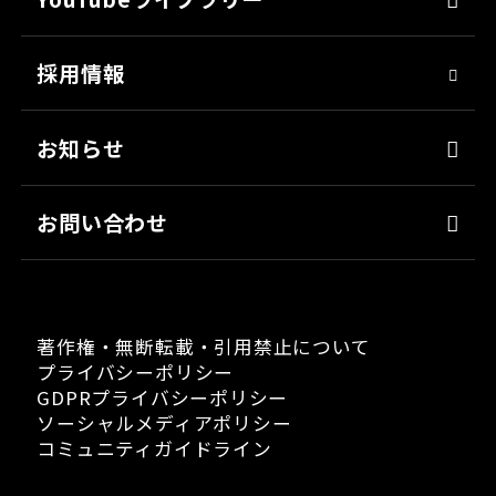
シーリング・接着剤
社会貢献
採用情報
クリーナー・脱脂剤
人材育成
染めQ・DIY
アスリート社員
お知らせ
日用雑貨品
職場環境
お問い合わせ
著作権・無断転載・引用禁止について
プライバシーポリシー
GDPRプライバシーポリシー
ソーシャルメディアポリシー
コミュニティガイドライン