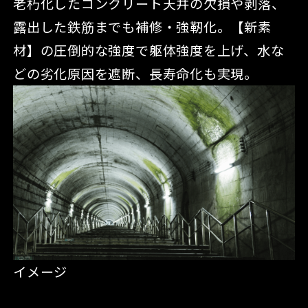
老朽化したコンクリート天井の欠損や剥落、
露出した鉄筋までも補修・強靭化。【新素
材】の圧倒的な強度で躯体強度を上げ、水な
どの劣化原因を遮断、長寿命化も実現。
イメージ