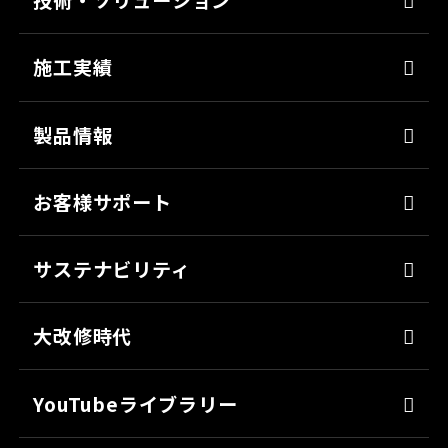
技術・ソリューション
経営理念
染めQの技術
会社概要
施工実績
ナノ結合技術
沿革
強靭化工法
製品情報
ソリューション
床塗料
お客様サポート
防錆
よくあるご質問
ミッチャクロン
サステナビリティ
カタログ一覧
パテ
代表メッセージ
各種書類のご依頼
大改修時代
上塗り
SDGsへの取り組み
会社見学
サフェーサー
技術革新
YouTubeライブラリー
シーリング・接着剤
社会貢献