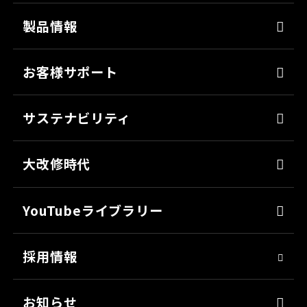
沿革
強靭化工法
製品情報
ソリューション
床塗料
お客様サポート
防錆
よくあるご質問
ミッチャクロン
サステナビリティ
カタログ一覧
パテ
代表メッセージ
各種書類のご依頼
大改修時代
上塗り
SDGsへの取り組み
会社見学
サフェーサー
技術革新
YouTubeライブラリー
シーリング・接着剤
社会貢献
採用情報
クリーナー・脱脂剤
人材育成
染めQ・DIY
アスリート社員
お知らせ