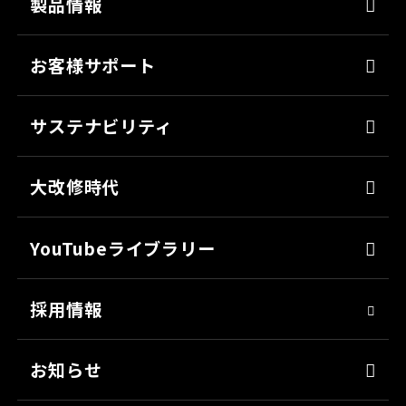
強靭化工法
製品情報
ソリューション
床塗料
お客様サポート
防錆
よくあるご質問
ミッチャクロン
サステナビリティ
カタログ一覧
パテ
代表メッセージ
各種書類のご依頼
大改修時代
上塗り
SDGsへの取り組み
会社見学
サフェーサー
技術革新
YouTubeライブラリー
シーリング・接着剤
社会貢献
採用情報
クリーナー・脱脂剤
人材育成
染めQ・DIY
アスリート社員
お知らせ
日用雑貨品
職場環境