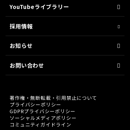
サフェーサー
技術革新
YouTubeライブラリー
シーリング・接着剤
社会貢献
採用情報
クリーナー・脱脂剤
人材育成
染めQ・DIY
アスリート社員
お知らせ
日用雑貨品
職場環境
お問い合わせ
著作権・無断転載・引用禁止について
プライバシーポリシー
GDPRプライバシーポリシー
ソーシャルメディアポリシー
コミュニティガイドライン