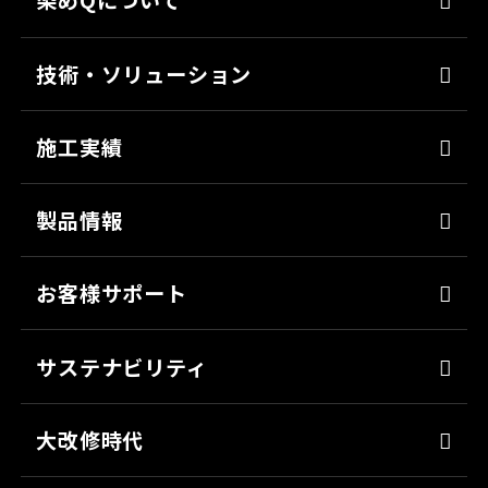
染めQについて
代表メッセージ
技術・ソリューション
経営理念
染めQの技術
会社概要
施工実績
ナノ結合技術
沿革
強靭化工法
製品情報
ソリューション
床塗料
お客様サポート
防錆
よくあるご質問
ミッチャクロン
サステナビリティ
カタログ一覧
パテ
代表メッセージ
各種書類のご依頼
大改修時代
上塗り
SDGsへの取り組み
会社見学