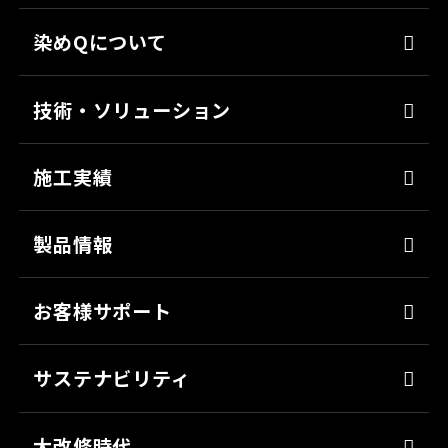
染めQについて
代表メッセージ
技術・ソリューション
経営理念
染めQの技術
会社概要
施工実績
ナノ結合技術
沿革
強靭化工法
製品情報
ソリューション
床塗料
お客様サポート
防錆
よくあるご質問
ミッチャクロン
サステナビリティ
カタログ一覧
パテ
代表メッセージ
各種書類のご依頼
大改修時代