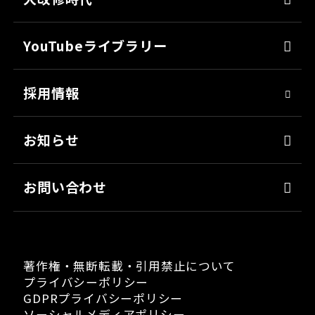
上塗り
SDGsへの取り組み
会社見学
サフェーサー
技術革新
YouTubeライブラリー
シーリング・接着剤
社会貢献
採用情報
クリーナー・脱脂剤
人材育成
染めQ・DIY
アスリート社員
お知らせ
日用雑貨品
職場環境
お問い合わせ
著作権・無断転載・引用禁止について
プライバシーポリシー
GDPRプライバシーポリシー
ソーシャルメディアポリシー