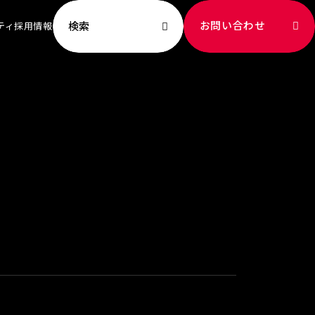
お問い合わせ
検索
ティ
採用情報
ビリティ TOP
ッセージ
への取り組み
新
献
成
ート社員
境