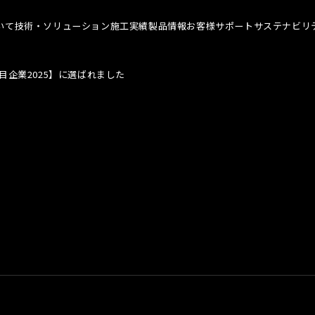
いて
技術・ソリューション
施工実績
製品情報
お客様サポート
サステナビリ
目企業2025】に選ばれました
について TOP
技術・ソリューション TOP
お客様サポート TOP
サステナ
メッセージ
染めQの技術
よくあるご質問
代表メ
理念
ナノ結合技術
カタログ一覧
SDGs
概要
強靭化工法
各種書類のご依頼
技術革
ソリューション
会社見学
社会貢
人材育
アスリ
職場環