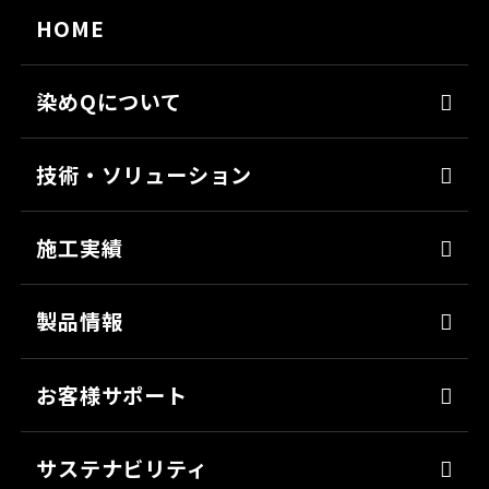
HOME
染めQについて
代表メッセージ
技術・ソリューション
経営理念
染めQの技術
会社概要
施工実績
ナノ結合技術
沿革
強靭化工法
製品情報
ソリューション
床塗料
お客様サポート
防錆
よくあるご質問
ミッチャクロン
サステナビリティ