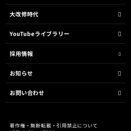
カタログ一覧
パテ
代表メッセージ
各種書類のご依頼
大改修時代
上塗り
SDGsへの取り組み
会社見学
サフェーサー
技術革新
YouTubeライブラリー
シーリング・接着剤
社会貢献
採用情報
クリーナー・脱脂剤
人材育成
染めQ・DIY
アスリート社員
お知らせ
日用雑貨品
職場環境
お問い合わせ
著作権・無断転載・引用禁止について