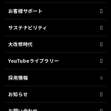
ソリューション
床塗料
お客様サポート
防錆
よくあるご質問
ミッチャクロン
サステナビリティ
カタログ一覧
パテ
代表メッセージ
各種書類のご依頼
大改修時代
上塗り
SDGsへの取り組み
会社見学
サフェーサー
技術革新
YouTubeライブラリー
シーリング・接着剤
社会貢献
採用情報
クリーナー・脱脂剤
人材育成
染めQ・DIY
アスリート社員
お知らせ
日用雑貨品
職場環境
お問い合わせ