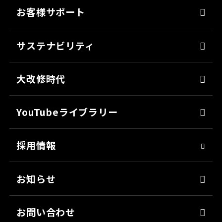
床塗料
お客様サポート
防錆
よくあるご質問
ミッチャクロン
サステナビリティ
カタログ一覧
パテ
代表メッセージ
各種書類のご依頼
大改修時代
上塗り
SDGsへの取り組み
会社見学
サフェーサー
技術革新
YouTubeライブラリー
シーリング・接着剤
社会貢献
採用情報
クリーナー・脱脂剤
人材育成
染めQ・DIY
アスリート社員
お知らせ
日用雑貨品
職場環境
お問い合わせ