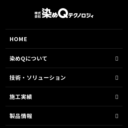
HOME
染めQについて
代表メッセージ
技術・ソリューション
経営理念
染めQの技術
会社概要
施工実績
ナノ結合技術
沿革
強靭化工法
製品情報
ソリューション