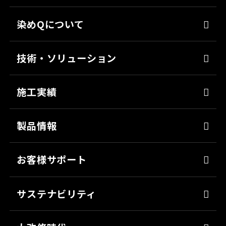
染めQについて
代表メッセージ
技術・ソリューション
経営理念
染めQの技術
会社概要
施工実績
ナノ結合技術
沿革
強靭化工法
製品情報
ソリューション
床塗料
お客様サポート
防錆
よくあるご質問
ミッチャクロン
サステナビリティ
カタログ一覧
パテ
代表メッセージ