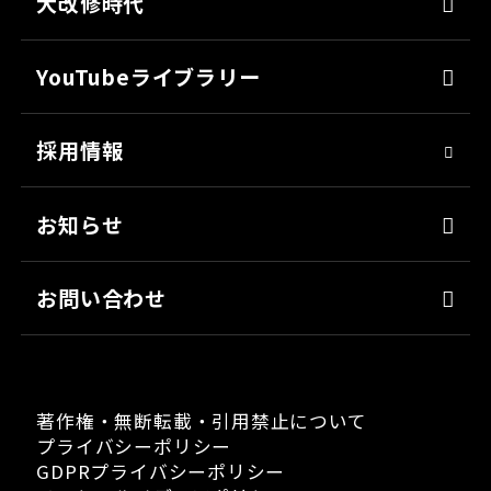
各種書類のご依頼
大改修時代
上塗り
SDGsへの取り組み
会社見学
サフェーサー
技術革新
YouTubeライブラリー
シーリング・接着剤
社会貢献
採用情報
クリーナー・脱脂剤
人材育成
染めQ・DIY
アスリート社員
お知らせ
日用雑貨品
職場環境
お問い合わせ
著作権・無断転載・引用禁止について
プライバシーポリシー
GDPRプライバシーポリシー