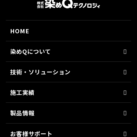
HOME
染めQについて
代表メッセージ
技術・ソリューション
経営理念
染めQの技術
会社概要
施工実績
ナノ結合技術
沿革
強靭化工法
製品情報
ソリューション
床塗料
お客様サポート