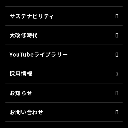
防錆
よくあるご質問
ミッチャクロン
サステナビリティ
カタログ一覧
パテ
代表メッセージ
各種書類のご依頼
大改修時代
上塗り
SDGsへの取り組み
会社見学
サフェーサー
技術革新
YouTubeライブラリー
シーリング・接着剤
社会貢献
採用情報
クリーナー・脱脂剤
人材育成
染めQ・DIY
アスリート社員
お知らせ
日用雑貨品
職場環境
お問い合わせ