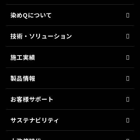
染めQについて
代表メッセージ
技術・ソリューション
経営理念
染めQの技術
会社概要
施工実績
ナノ結合技術
沿革
強靭化工法
製品情報
ソリューション
床塗料
お客様サポート
防錆
よくあるご質問
ミッチャクロン
サステナビリティ
カタログ一覧
パテ
代表メッセージ