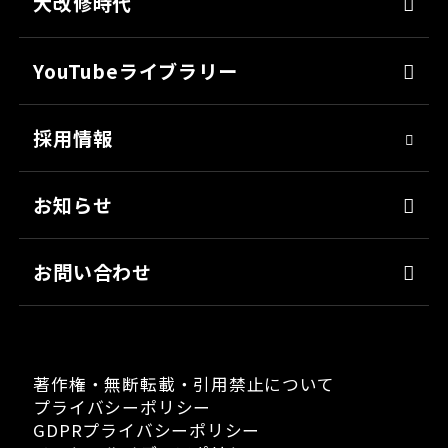
各種書類のご依頼
大改修時代
上塗り
SDGsへの取り組み
会社見学
サフェーサー
技術革新
YouTubeライブラリー
シーリング・接着剤
社会貢献
採用情報
クリーナー・脱脂剤
人材育成
染めQ・DIY
アスリート社員
お知らせ
日用雑貨品
職場環境
お問い合わせ
著作権・無断転載・引用禁止について
プライバシーポリシー
GDPRプライバシーポリシー