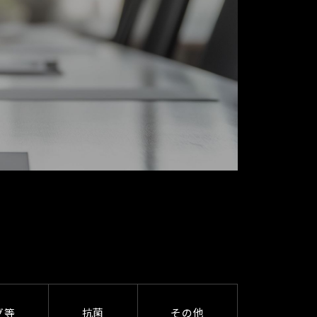
グ等
抗菌
その他