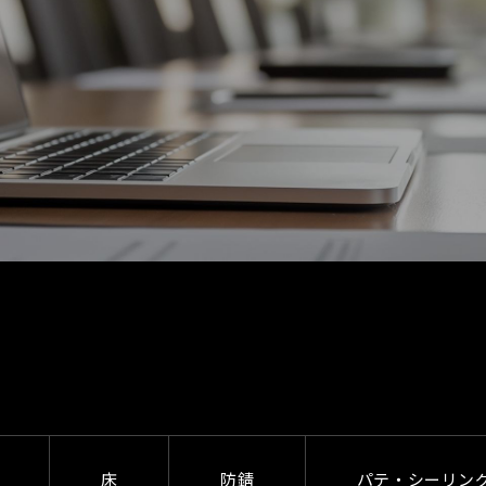
床
防錆
パテ・シーリン