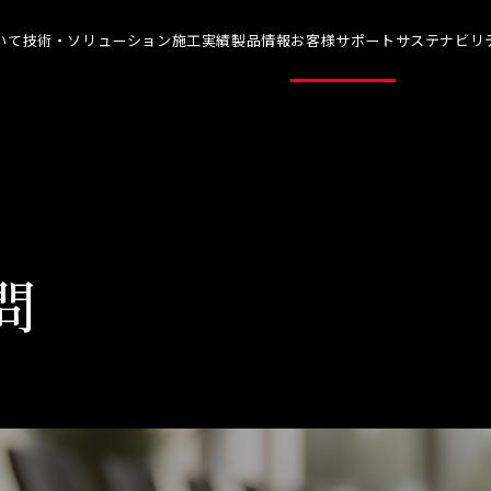
いて
技術・ソリューション
施工実績
製品情報
お客様サポート
サステナビリ
について TOP
技術・ソリューション TOP
お客様サポート TOP
サステナ
メッセージ
染めQの技術
よくあるご質問
代表メ
理念
ナノ結合技術
カタログ一覧
SDGs
概要
強靭化工法
各種書類のご依頼
技術革
問
ソリューション
会社見学
社会貢
人材育
アスリ
職場環