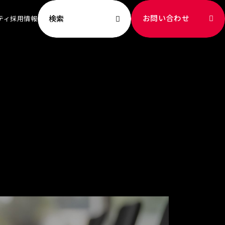
お問い合わせ
検索
ティ
採用情報
ビリティ TOP
ッセージ
への取り組み
新
献
成
ート社員
境