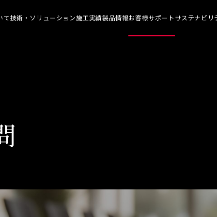
いて
技術・ソリューション
施工実績
製品情報
お客様サポート
サステナビリ
について TOP
技術・ソリューション TOP
お客様サポート TOP
サステナ
メッセージ
染めQの技術
よくあるご質問
代表メ
理念
ナノ結合技術
カタログ一覧
SDGs
概要
強靭化工法
各種書類のご依頼
技術革
問
ソリューション
会社見学
社会貢
人材育
アスリ
職場環