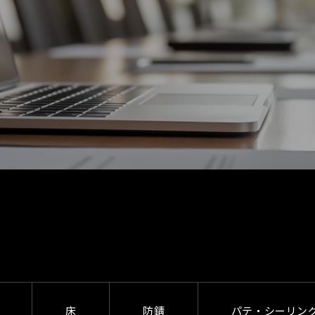
床
防錆
パテ・シーリン