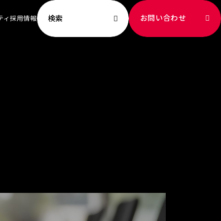
お問い合わせ
検索
ティ
採用情報
ビリティ TOP
ッセージ
への取り組み
新
献
成
ート社員
境