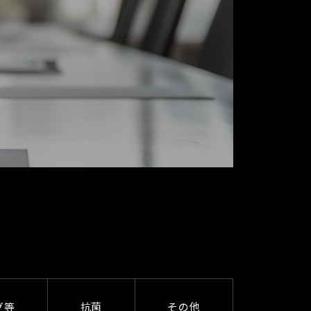
グ等
抗菌
その他