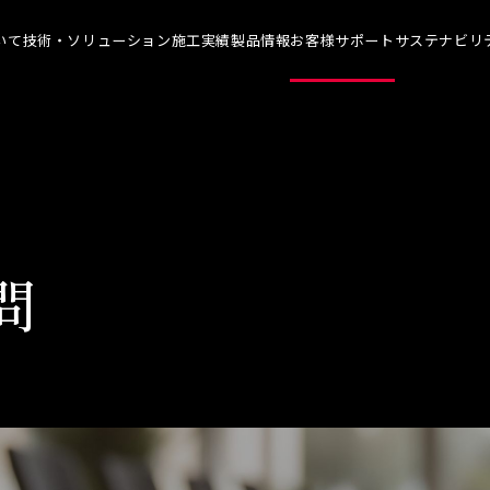
いて
技術・ソリューション
施工実績
製品情報
お客様サポート
サステナビリ
について TOP
技術・ソリューション TOP
お客様サポート TOP
サステナ
メッセージ
染めQの技術
よくあるご質問
代表メ
理念
ナノ結合技術
カタログ一覧
SDGs
概要
強靭化工法
各種書類のご依頼
技術革
問
ソリューション
会社見学
社会貢
人材育
アスリ
職場環