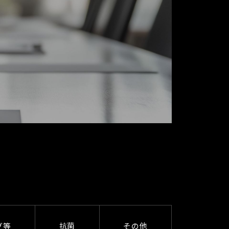
グ等
抗菌
その他