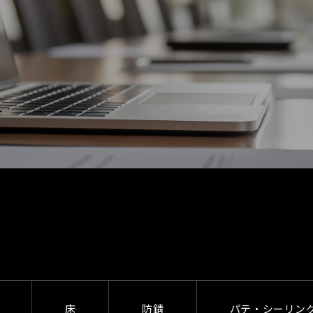
床
防錆
パテ・シーリン