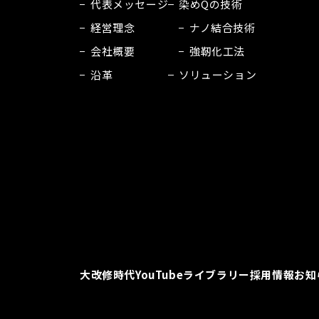
代表メッセージ
染めQの技術
経営理念
ナノ結合技術
会社概要
強靭化工法
沿革
ソリューション
大改修時代
YouTubeライブラリー
採用情報
お知