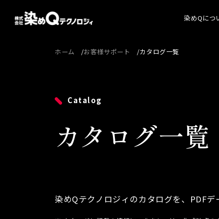
染めQにつ
ホーム
お客様サポート
カタログ一覧
染めQ
代表
経営
Catalog
会社
カタログ一覧
沿革
染めQテクノロジィのカタログを、PDF