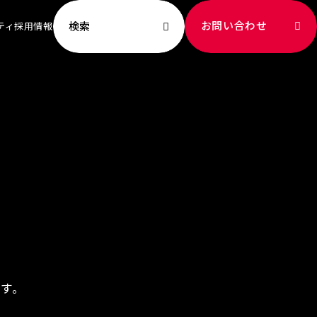
お問い合わせ
検索
ティ
採用情報
ビリティ TOP
ッセージ
への取り組み
新
献
成
ート社員
境
ます。