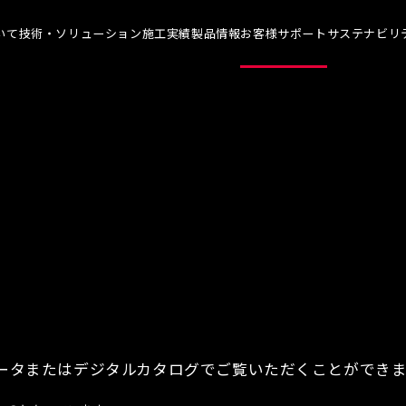
いて
技術・ソリューション
施工実績
製品情報
お客様サポート
サステナビリ
について TOP
技術・ソリューション TOP
お客様サポート TOP
サステナ
メッセージ
染めQの技術
よくあるご質問
代表メ
理念
ナノ結合技術
カタログ一覧
SDGs
概要
強靭化工法
各種書類のご依頼
技術革
ソリューション
会社見学
社会貢
人材育
アスリ
職場環
データまたはデジタルカタログでご覧いただくことができ