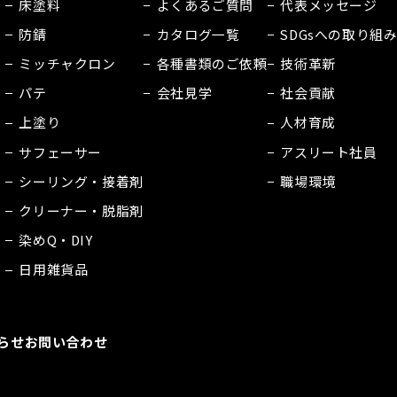
床塗料
よくあるご質問
代表メッセージ
防錆
カタログ一覧
SDGsへの取り組
ミッチャクロン
各種書類のご依頼
技術革新
パテ
会社見学
社会貢献
上塗り
人材育成
サフェーサー
アスリート社員
シーリング・接着剤
職場環境
クリーナー・脱脂剤
染めQ・DIY
日用雑貨品
らせ
お問い合わせ