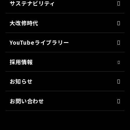
ミッチャクロン
サステナビリティ
カタログ一覧
パテ
代表メッセージ
各種書類のご依頼
大改修時代
上塗り
SDGsへの取り組み
会社見学
サフェーサー
技術革新
YouTubeライブラリー
シーリング・接着剤
社会貢献
採用情報
クリーナー・脱脂剤
人材育成
染めQ・DIY
アスリート社員
お知らせ
日用雑貨品
職場環境
お問い合わせ