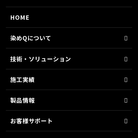
HOME
染めQについて
代表メッセージ
技術・ソリューション
経営理念
染めQの技術
会社概要
施工実績
ナノ結合技術
沿革
強靭化工法
製品情報
ソリューション
床塗料
お客様サポート
防錆
よくあるご質問